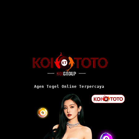
Agen Togel Online Terpercaya